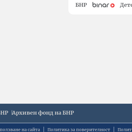
БНР
Дет
БНР
Архивен фонд на БНР
ползване на сайта
Политика за поверителност
Полит