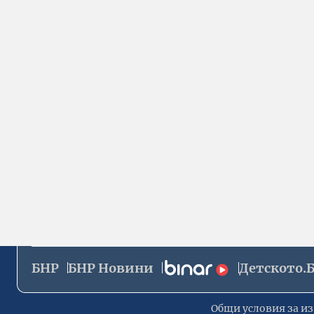
БНР
БНР Новини
Детското.
Общи условия за из