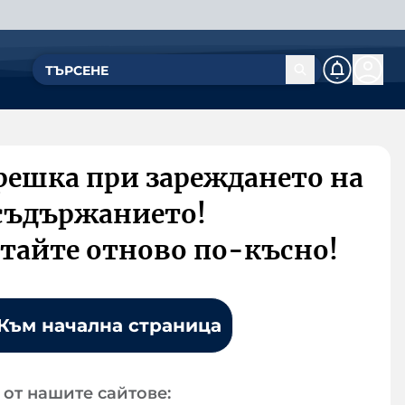
решка при зареждането на
съдържанието!
тайте отново по-късно!
Към начална страница
от нашите сайтове: