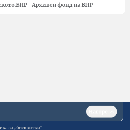
ското.БНР
Архивен фонд на БНР
Нагоре
ика за „бисквитки“