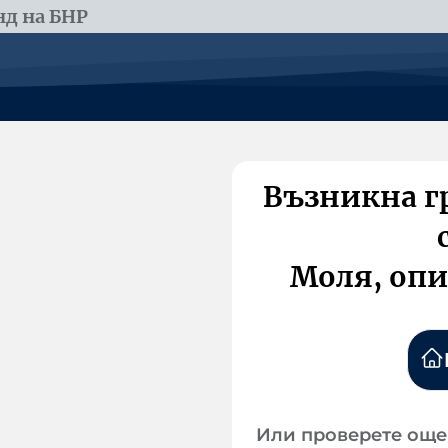
д на БНР
Възникна г
Моля, опи
Или проверете още 