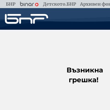
БНР
Детското.БНР
Архивен фон
Възникна
грешка!