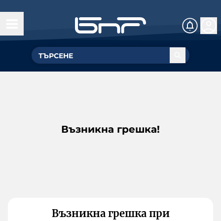
Възникна грешка!
Възникна грешка при