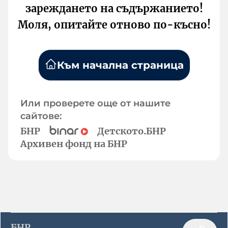
зареждането на съдържанието!
Моля, опитайте отново по-късно!
Към начална страница
Или проверете още от нашите
сайтове:
БНР
Детското.БНР
Архивен фонд на БНР
БНР