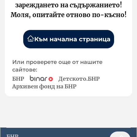
зареждането на съдържанието!
Моля, опитайте отново по-късно!
Към начална страница
Или проверете още от нашите
сайтове:
БНР
Детското.БНР
Архивен фонд на БНР
БНР