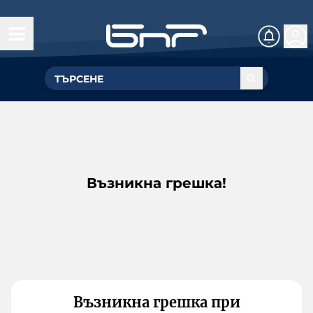
Възникна грешка!
Възникна грешка при