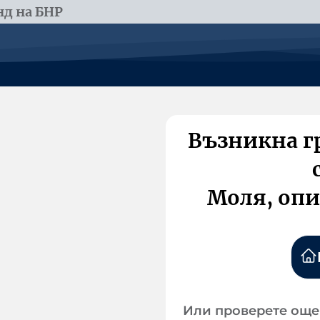
д на БНР
Възникна г
Моля, опи
Или проверете още 