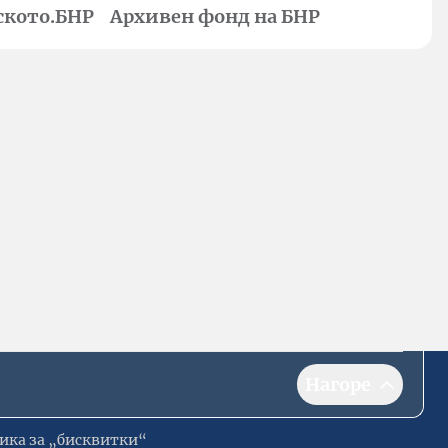
ското.БНР
Архивен фонд на БНР
Нагоре
ика за „бисквитки“