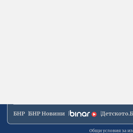
БНР
БНР Новини
Детското.
Общи условия за из