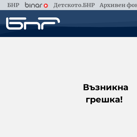
БНР
Детското.БНР
Архивен фон
Възникна
грешка!