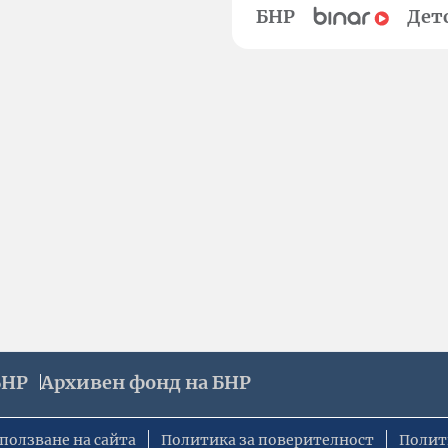
БНР
Дет
БНР
Архивен фонд на БНР
ползване на сайта
Политика за поверителност
Полит