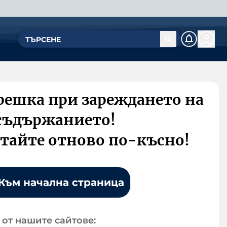
решка при зареждането на
съдържанието!
тайте отново по-късно!
Към начална страница
от нашите сайтове: