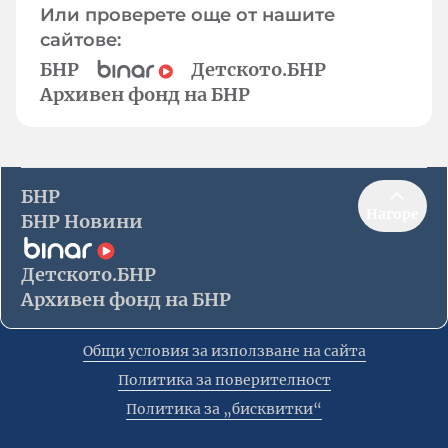
Или проверете още от нашите
сайтове:
БНР
Детското.БНР
Архивен фонд на БНР
БНР
Нагоре
БНР Новини
Детското.БНР
Архивен фонд на БНР
Общи условия за използване на сайта
Политика за поверителност
Политика за „бисквитки“