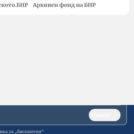
ското.БНР
Архивен фонд на БНР
Нагоре
ика за „бисквитки“