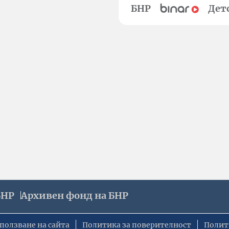
БНР
Дет
БНР
Архивен фонд на БНР
ползване на сайта
Политика за поверителност
Полит