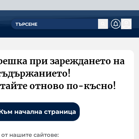
решка при зареждането на
съдържанието!
тайте отново по-късно!
Към начална страница
от нашите сайтове: