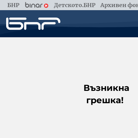
БНР
Детското.БНР
Архивен фон
Възникна
грешка!