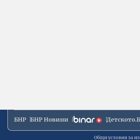
БНР
БНР Новини
Детското.
Общи условия за из