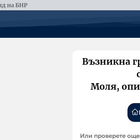
д на БНР
Възникна г
Моля, опи
Или проверете още 