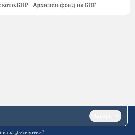
ското.БНР
Архивен фонд на БНР
Нагоре
ика за „бисквитки“