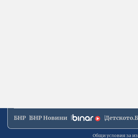
БНР
БНР Новини
Детското.
Общи условия за из