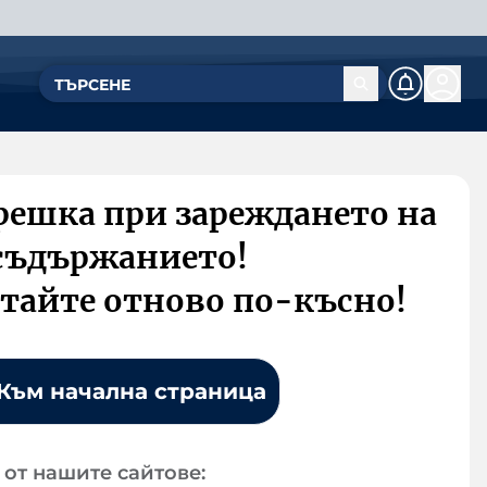
решка при зареждането на
съдържанието!
тайте отново по-късно!
Към начална страница
от нашите сайтове: