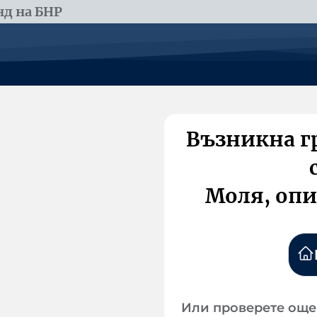
д на БНР
Възникна г
Моля, опи
Или проверете още 