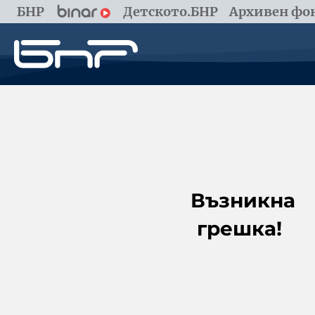
БНР
Детското.БНР
Архивен фон
Възникна
грешка!