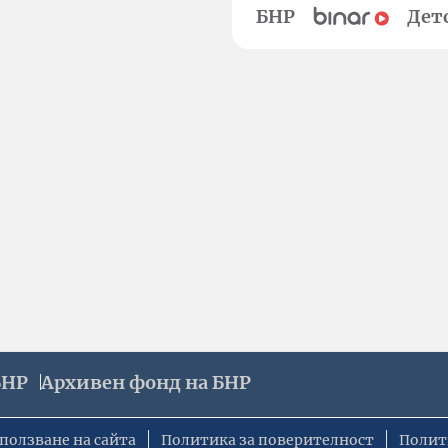
БНР
Дет
БНР
Архивен фонд на БНР
ползване на сайта
Политика за поверителност
Полит