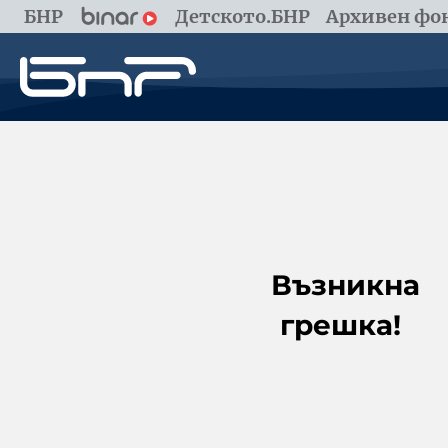
БНР
Детското.БНР
Архивен фон
Възникна
грешка!