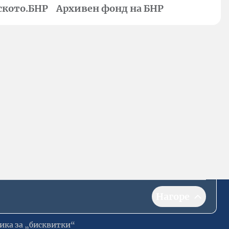
ското.БНР
Архивен фонд на БНР
Нагоре
ика за „бисквитки“