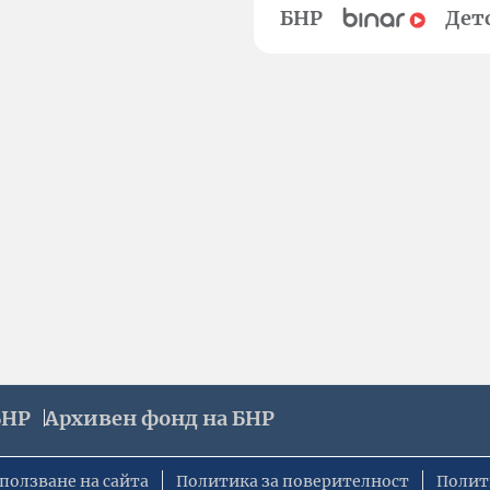
БНР
Дет
БНР
Архивен фонд на БНР
ползване на сайта
Политика за поверителност
Полит