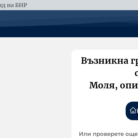
д на БНР
Възникна г
Моля, опи
Или проверете още 