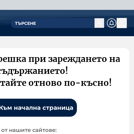
решка при зареждането на
съдържанието!
тайте отново по-късно!
Към начална страница
от нашите сайтове: