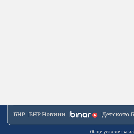
БНР
БНР Новини
Детското.
Общи условия за из