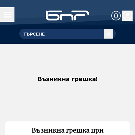
Възникна грешка!
Възникна грешка при