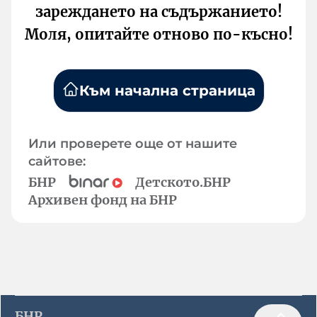
зареждането на съдържанието!
Моля, опитайте отново по-късно!
Към начална страница
Или проверете още от нашите
сайтове:
БНР
Детското.БНР
Архивен фонд на БНР
БНР