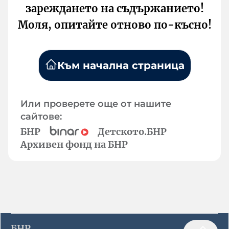
зареждането на съдържанието!
Моля, опитайте отново по-късно!
Към начална страница
Или проверете още от нашите
сайтове:
БНР
Детското.БНР
Архивен фонд на БНР
БНР