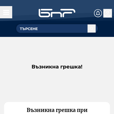
Възникна грешка!
Възникна грешка при