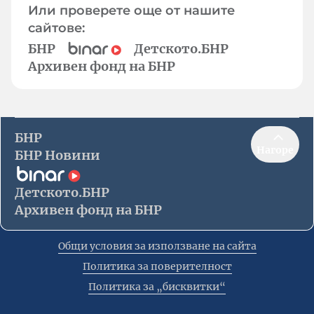
Или проверете още от нашите
сайтове:
БНР
Детското.БНР
Архивен фонд на БНР
БНР
Нагоре
БНР Новини
Детското.БНР
Архивен фонд на БНР
Общи условия за използване на сайта
Политика за поверителност
Политика за „бисквитки“