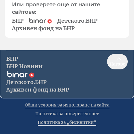
Или проверете още от нашите
сайтове:
БНР
Детското.БНР
Архивен фонд на БНР
БНР
Нагоре
БНР Новини
Детското.БНР
Архивен фонд на БНР
Общи условия за използване на сайта
Политика за поверителност
Политика за „бисквитки“