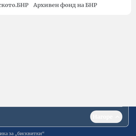
ското.БНР
Архивен фонд на БНР
Нагоре
ика за „бисквитки“