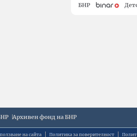
БНР
Дет
БНР
Архивен фонд на БНР
ползване на сайта
Политика за поверителност
Полит