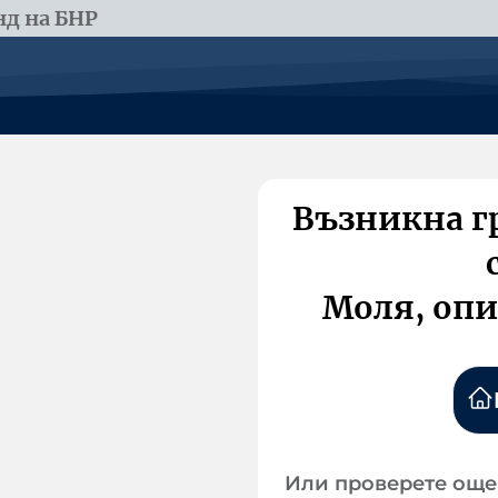
д на БНР
Възникна г
Моля, опи
Или проверете още 