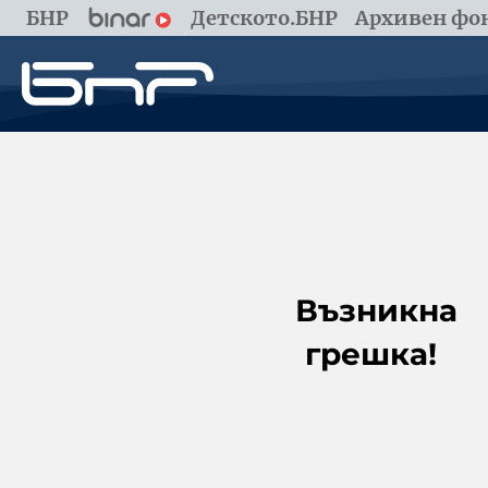
БНР
Детското.БНР
Архивен фон
Възникна
грешка!