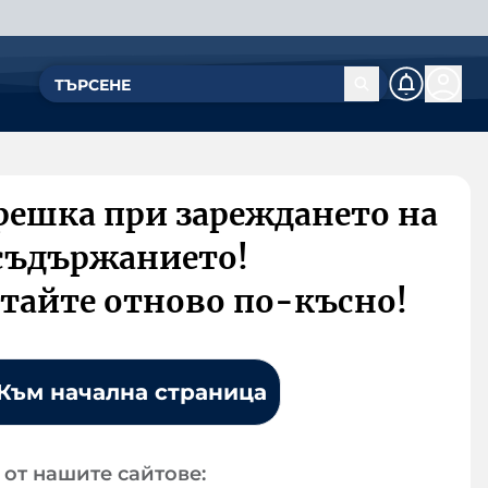
решка при зареждането на
съдържанието!
тайте отново по-късно!
Към начална страница
от нашите сайтове: