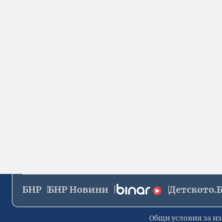
БНР
БНР Новини
Детското.
Общи условия за из