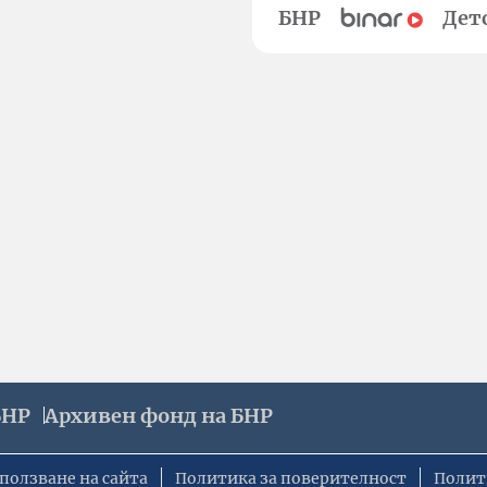
БНР
Дет
БНР
Архивен фонд на БНР
ползване на сайта
Политика за поверителност
Полит