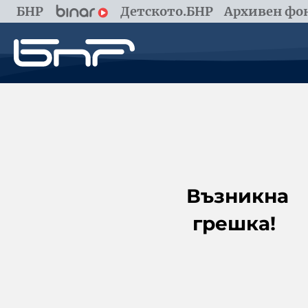
БНР
Детското.БНР
Архивен фон
Възникна
грешка!