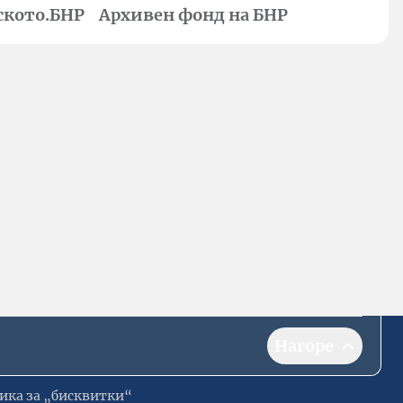
ското.БНР
Архивен фонд на БНР
Нагоре
ика за „бисквитки“