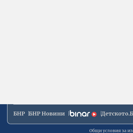
БНР
БНР Новини
Детското.
Общи условия за из