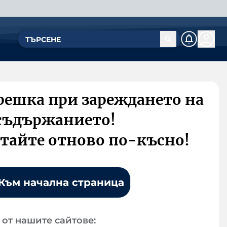
решка при зареждането на
съдържанието!
тайте отново по-късно!
Към начална страница
от нашите сайтове: