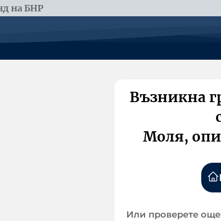
д на БНР
Възникна г
Моля, опи
Или проверете още 