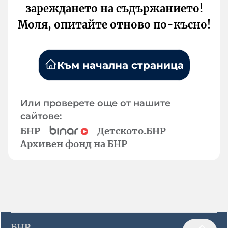
зареждането на съдържанието!
Моля, опитайте отново по-късно!
Към начална страница
Или проверете още от нашите
сайтове:
БНР
Детското.БНР
Архивен фонд на БНР
БНР