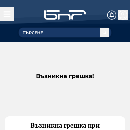
Възникна грешка!
Възникна грешка при