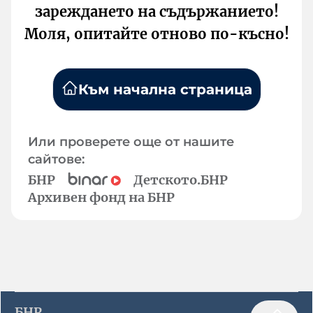
зареждането на съдържанието!
Моля, опитайте отново по-късно!
Към начална страница
Или проверете още от нашите
сайтове:
БНР
Детското.БНР
Архивен фонд на БНР
БНР