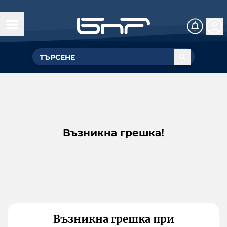
Възникна грешка!
Възникна грешка при