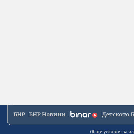
БНР
БНР Новини
Детското.
Общи условия за из