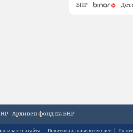
БНР
Дет
БНР
Архивен фонд на БНР
ползване на сайта
Политика за поверителност
Полит