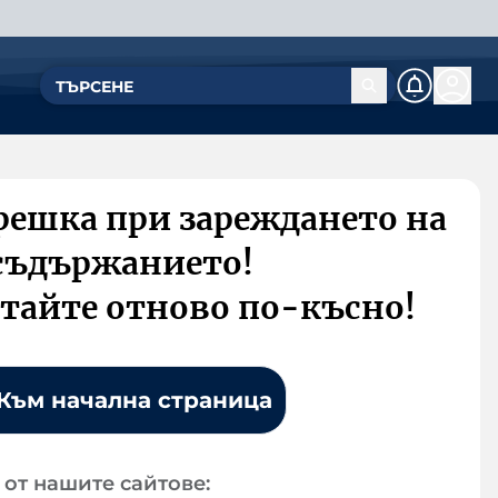
решка при зареждането на
съдържанието!
тайте отново по-късно!
Към начална страница
от нашите сайтове: