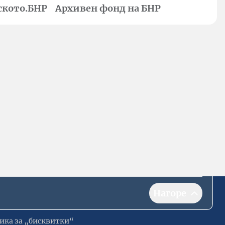
ското.БНР
Архивен фонд на БНР
Нагоре
ика за „бисквитки“