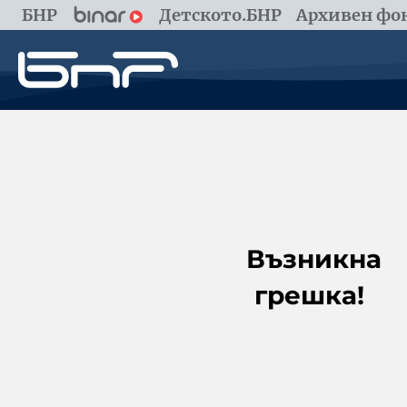
БНР
Детското.БНР
Архивен фон
Възникна
грешка!