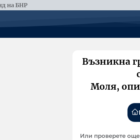
д на БНР
Възникна г
Моля, опи
Или проверете още 