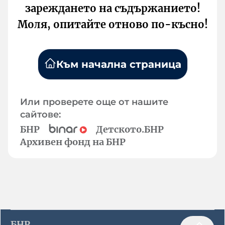
зареждането на съдържанието!
Моля, опитайте отново по-късно!
Към начална страница
Или проверете още от нашите
сайтове:
БНР
Детското.БНР
Архивен фонд на БНР
БНР