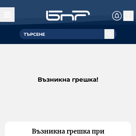
Възникна грешка!
Възникна грешка при