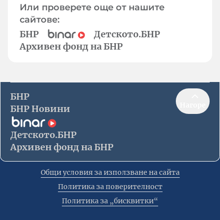
Или проверете още от нашите
сайтове:
БНР
Детското.БНР
Архивен фонд на БНР
БНР
Нагоре
БНР Новини
Детското.БНР
Архивен фонд на БНР
Общи условия за използване на сайта
Политика за поверителност
Политика за „бисквитки“