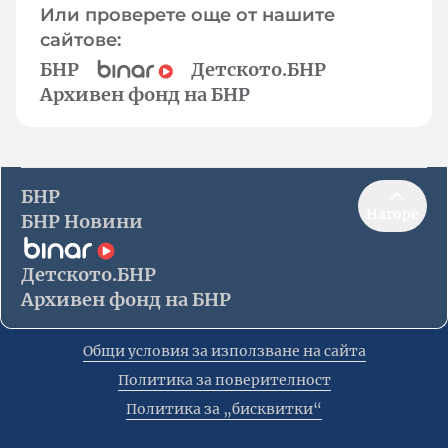
Или проверете още от нашите
сайтове:
БНР
Детското.БНР
Архивен фонд на БНР
БНР
Нагоре
БНР Новини
Детското.БНР
Архивен фонд на БНР
Общи условия за използване на сайта
Политика за поверителност
Политика за „бисквитки“