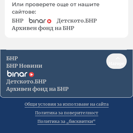
Или проверете още от нашите
сайтове:
БНР
Детското.БНР
Архивен фонд на БНР
БНР
Нагоре
БНР Новини
Детското.БНР
Архивен фонд на БНР
Общи условия за използване на сайта
Политика за поверителност
Политика за „бисквитки“