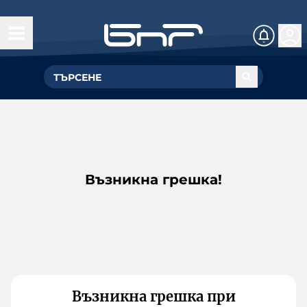
Възникна грешка!
Възникна грешка при