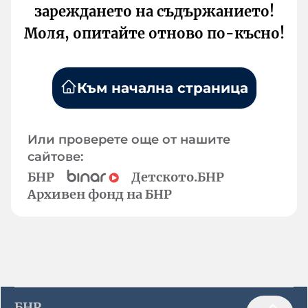
зареждането на съдържанието!
Моля, опитайте отново по-късно!
Към начална страница
Или проверете още от нашите
сайтове:
БНР
Детското.БНР
Архивен фонд на БНР
БНР