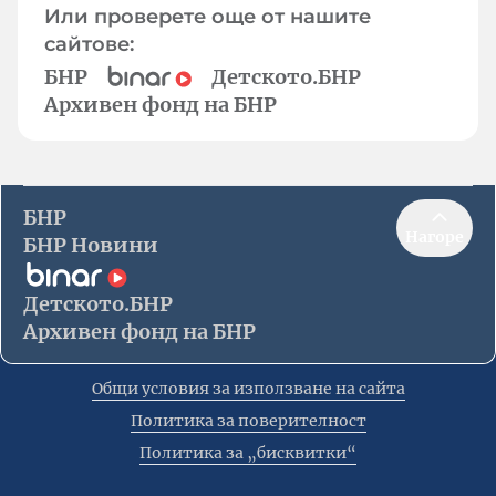
Или проверете още от нашите
сайтове:
БНР
Детското.БНР
Архивен фонд на БНР
БНР
Нагоре
БНР Новини
Детското.БНР
Архивен фонд на БНР
Общи условия за използване на сайта
Политика за поверителност
Политика за „бисквитки“