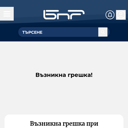
Възникна грешка!
Възникна грешка при