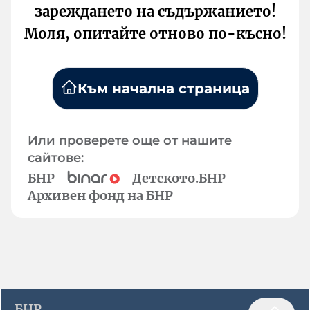
зареждането на съдържанието!
Моля, опитайте отново по-късно!
Към начална страница
Или проверете още от нашите
сайтове:
БНР
Детското.БНР
Архивен фонд на БНР
БНР