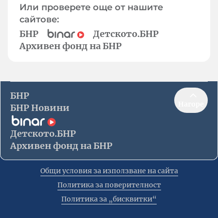
Или проверете още от нашите
сайтове:
БНР
Детското.БНР
Архивен фонд на БНР
БНР
Нагоре
БНР Новини
Детското.БНР
Архивен фонд на БНР
Общи условия за използване на сайта
Политика за поверителност
Политика за „бисквитки“