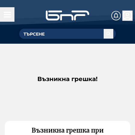
Възникна грешка!
Възникна грешка при