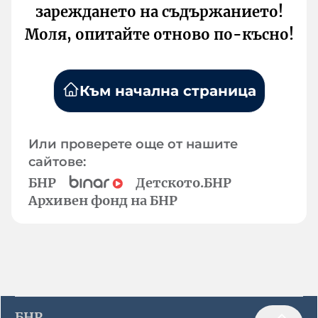
зареждането на съдържанието!
Моля, опитайте отново по-късно!
Към начална страница
Или проверете още от нашите
сайтове:
БНР
Детското.БНР
Архивен фонд на БНР
БНР