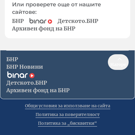
Или проверете още от нашите
сайтове:
БНР
Детското.БНР
Архивен фонд на БНР
БНР
Нагоре
БНР Новини
Детското.БНР
Архивен фонд на БНР
Общи условия за използване на сайта
Политика за поверителност
Политика за „бисквитки“