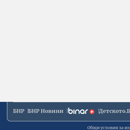
БНР
БНР Новини
Детското.
Общи условия за из