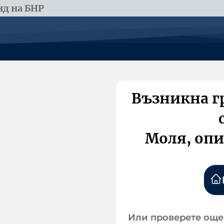
д на БНР
Възникна г
Моля, опи
Или проверете още 