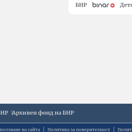
БНР
Дет
БНР
Архивен фонд на БНР
ползване на сайта
Политика за поверителност
Полит