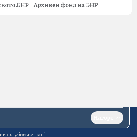
ското.БНР
Архивен фонд на БНР
Нагоре
ика за „бисквитки“