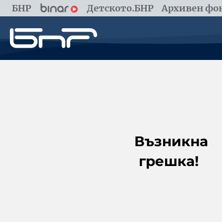
БНР
Детското.БНР
Архивен фон
Възникна
грешка!