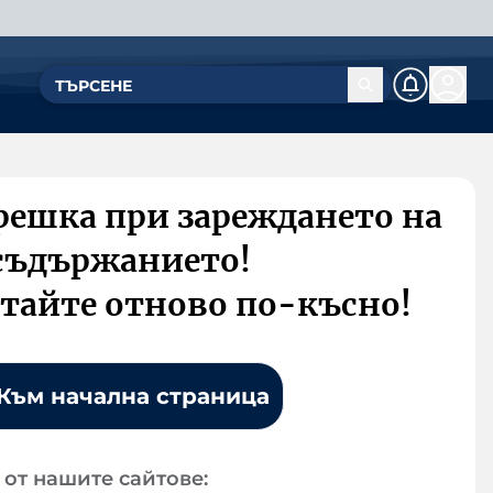
решка при зареждането на
съдържанието!
тайте отново по-късно!
Към начална страница
от нашите сайтове: