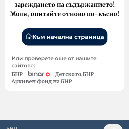
зареждането на съдържанието!
Моля, опитайте отново по-късно!
Към начална страница
Или проверете още от нашите
сайтове:
БНР
Детското.БНР
Архивен фонд на БНР
БНР