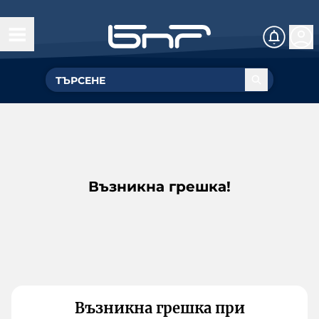
Възникна грешка!
Възникна грешка при