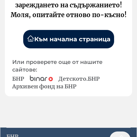
зареждането на съдържанието!
Моля, опитайте отново по-късно!
Към начална страница
Или проверете още от нашите
сайтове:
БНР
Детското.БНР
Архивен фонд на БНР
БНР