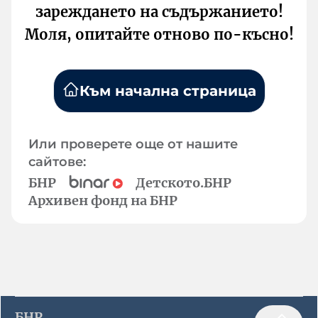
зареждането на съдържанието!
Моля, опитайте отново по-късно!
Към начална страница
Или проверете още от нашите
сайтове:
БНР
Детското.БНР
Архивен фонд на БНР
БНР