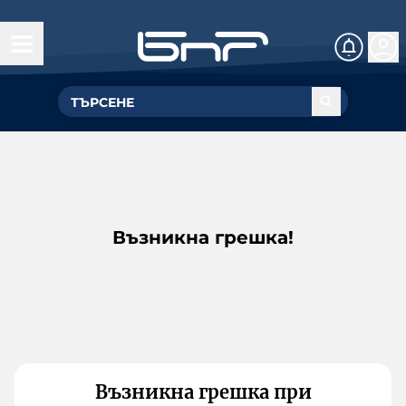
Възникна грешка!
Възникна грешка при