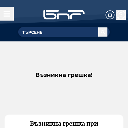
Възникна грешка!
Възникна грешка при