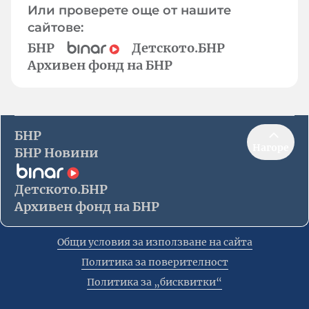
Или проверете още от нашите
сайтове:
БНР
Детското.БНР
Архивен фонд на БНР
БНР
Нагоре
БНР Новини
Детското.БНР
Архивен фонд на БНР
Общи условия за използване на сайта
Политика за поверителност
Политика за „бисквитки“