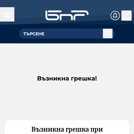
Възникна грешка!
Възникна грешка при