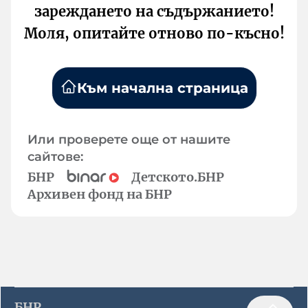
зареждането на съдържанието!
Моля, опитайте отново по-късно!
Към начална страница
Или проверете още от нашите
сайтове:
БНР
Детското.БНР
Архивен фонд на БНР
БНР