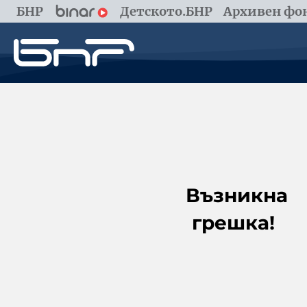
БНР
Детското.БНР
Архивен фон
Възникна
грешка!