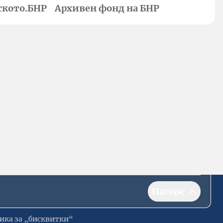
ското.БНР
Архивен фонд на БНР
Нагоре
ика за „бисквитки“