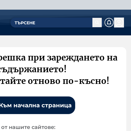
решка при зареждането на
съдържанието!
тайте отново по-късно!
Към начална страница
от нашите сайтове: