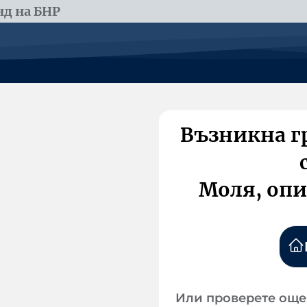
д на БНР
Възникна г
Моля, опи
Или проверете още 