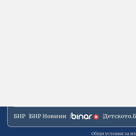
БНР
БНР Новини
Детското.
Общи условия за из