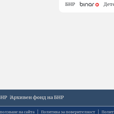
БНР
Дет
БНР
Архивен фонд на БНР
ползване на сайта
Политика за поверителност
Полит