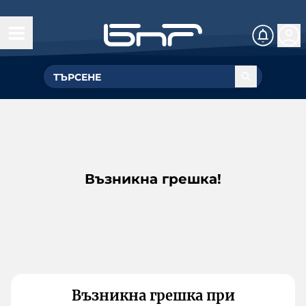
Възникна грешка!
Възникна грешка при