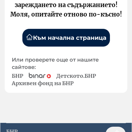
зареждането на съдържанието!
Моля, опитайте отново по-късно!
Към начална страница
Или проверете още от нашите
сайтове:
БНР
Детското.БНР
Архивен фонд на БНР
БНР