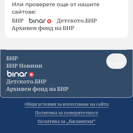
Или проверете още от нашите
сайтове:
БНР
Детското.БНР
Архивен фонд на БНР
БНР
Нагоре
БНР Новини
Детското.БНР
Архивен фонд на БНР
Общи условия за използване на сайта
Политика за поверителност
Политика за „бисквитки“