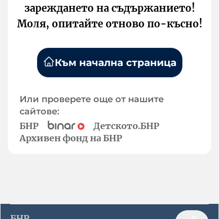
зареждането на съдържанието!
Моля, опитайте отново по-късно!
Към начална страница
Или проверете още от нашите
сайтове:
БНР
Детското.БНР
Архивен фонд на БНР
БНР