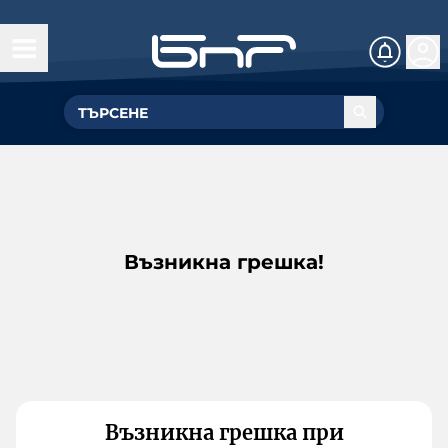
Възникна грешка!
Възникна грешка при