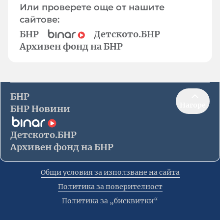
Или проверете още от нашите
сайтове:
БНР
Детското.БНР
Архивен фонд на БНР
БНР
Нагоре
БНР Новини
Детското.БНР
Архивен фонд на БНР
Общи условия за използване на сайта
Политика за поверителност
Политика за „бисквитки“