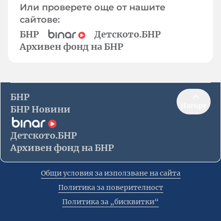
Или проверете още от нашите
сайтове:
БНР
Детското.БНР
Архивен фонд на БНР
БНР
Нагоре
БНР Новини
Детското.БНР
Архивен фонд на БНР
Общи условия за използване на сайта
Политика за поверителност
Политика за „бисквитки“