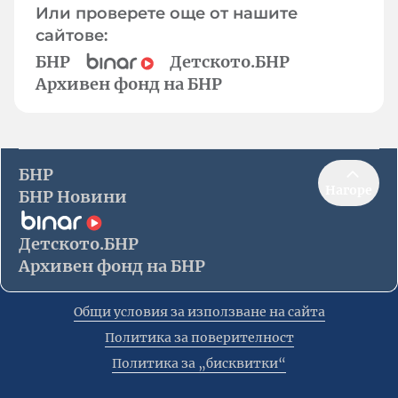
Или проверете още от нашите
сайтове:
БНР
Детското.БНР
Архивен фонд на БНР
БНР
Нагоре
БНР Новини
Детското.БНР
Архивен фонд на БНР
Общи условия за използване на сайта
Политика за поверителност
Политика за „бисквитки“