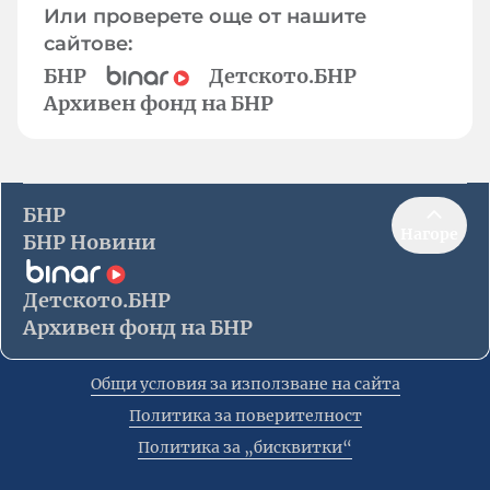
Или проверете още от нашите
сайтове:
БНР
Детското.БНР
Архивен фонд на БНР
БНР
Нагоре
БНР Новини
Детското.БНР
Архивен фонд на БНР
Общи условия за използване на сайта
Политика за поверителност
Политика за „бисквитки“