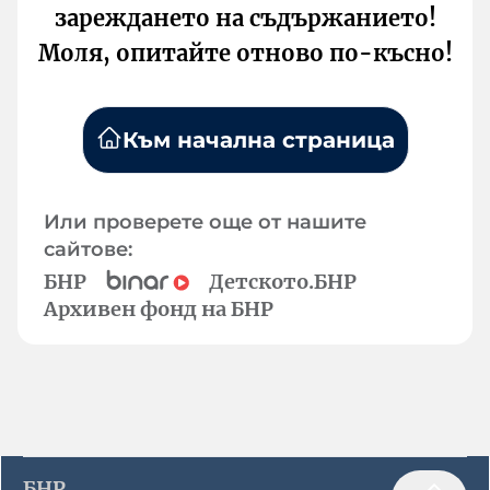
зареждането на съдържанието!
Моля, опитайте отново по-късно!
Към начална страница
Или проверете още от нашите
сайтове:
БНР
Детското.БНР
Архивен фонд на БНР
БНР