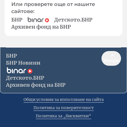
Или проверете още от нашите
сайтове:
БНР
Детското.БНР
Архивен фонд на БНР
БНР
Нагоре
БНР Новини
Детското.БНР
Архивен фонд на БНР
Общи условия за използване на сайта
Политика за поверителност
Политика за „бисквитки“