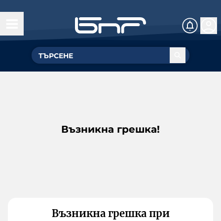
Възникна грешка!
Възникна грешка при