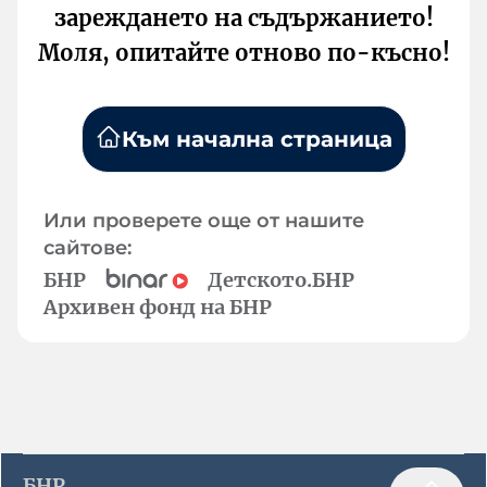
зареждането на съдържанието!
Моля, опитайте отново по-късно!
Към начална страница
Или проверете още от нашите
сайтове:
БНР
Детското.БНР
Архивен фонд на БНР
БНР