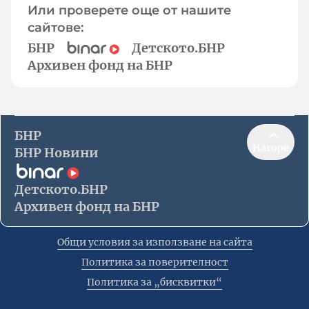
Или проверете още от нашите
сайтове:
БНР
Детското.БНР
Архивен фонд на БНР
БНР
Нагоре
БНР Новини
Детското.БНР
Архивен фонд на БНР
Общи условия за използване на сайта
Политика за поверителност
Политика за „бисквитки“