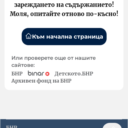
зареждането на съдържанието!
Моля, опитайте отново по-късно!
Към начална страница
Или проверете още от нашите
сайтове:
БНР
Детското.БНР
Архивен фонд на БНР
БНР