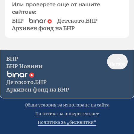
Или проверете още от нашите
сайтове:
БНР
Детското.БНР
Архивен фонд на БНР
БНР
Нагоре
БНР Новини
Детското.БНР
Архивен фонд на БНР
Общи условия за използване на сайта
Политика за поверителност
Политика за „бисквитки“