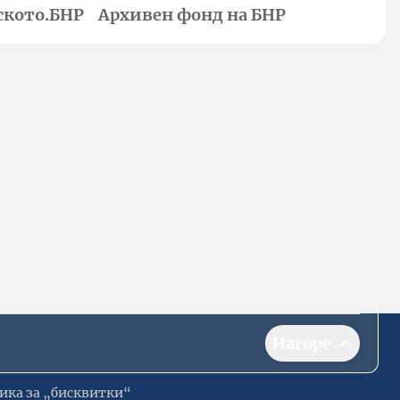
ското.БНР
Архивен фонд на БНР
Нагоре
ика за „бисквитки“