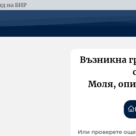
д на БНР
Възникна г
Моля, опи
Или проверете още 