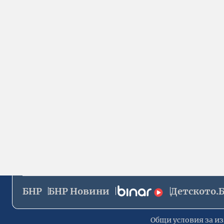
БНР
БНР Новини
Детското.
Общи условия за из