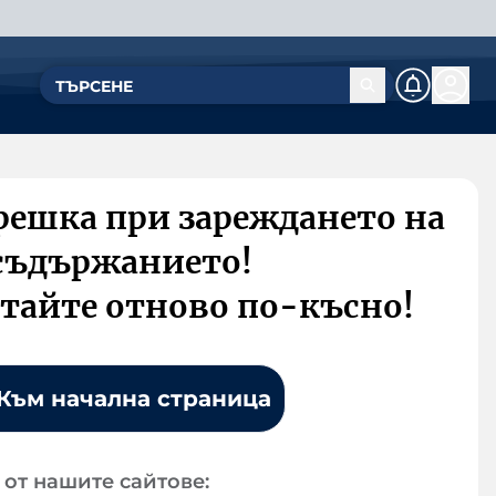
решка при зареждането на
съдържанието!
тайте отново по-късно!
Към начална страница
от нашите сайтове: