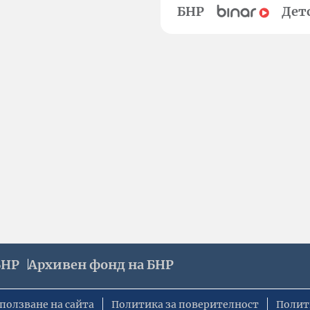
БНР
Дет
БНР
Архивен фонд на БНР
ползване на сайта
Политика за поверителност
Полит