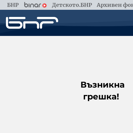
БНР
Детското.БНР
Архивен фон
Възникна
грешка!