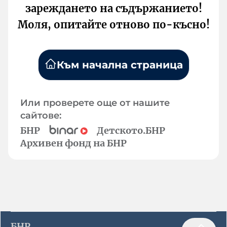
зареждането на съдържанието!
Моля, опитайте отново по-късно!
Към начална страница
Или проверете още от нашите
сайтове:
БНР
Детското.БНР
Архивен фонд на БНР
БНР