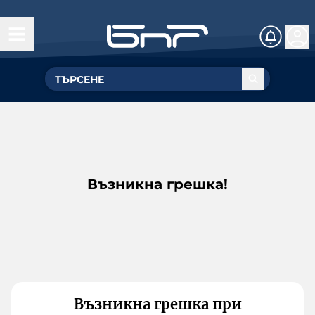
Възникна грешка!
Възникна грешка при